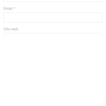
Email *
Sito web
Salva il mio nome, email e sito web in questo browser
per la prossima volta che commento.
Commento
*