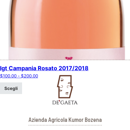
Igt Campania Rosato 2017/2018
Fascia di prezzo: da $100.00 a $200.00
$
100.00
-
$
200.00
Scegli
Azienda Agricola Kumor Bozena